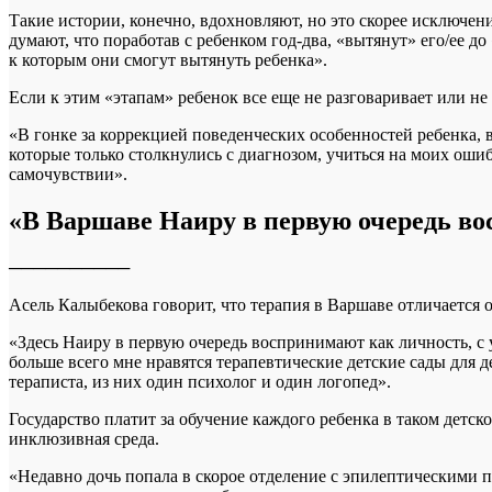
Такие истории, конечно, вдохновляют, но это скорее исключен
думают, что поработав с ребенком год-два, «вытянут» его/ее до
к которым они смогут вытянуть ребенка».
Если к этим «этапам» ребенок все еще не разговаривает или н
«В гонке за коррекцией поведенческих особенностей ребенка, в
которые только столкнулись с диагнозом, учиться на моих ошибк
самочувствии».
«В Варшаве Наиру в первую очередь в
──────────
Асель Калыбекова говорит, что терапия в Варшаве отличается 
«Здесь Наиру в первую очередь воспринимают как личность, с у
больше всего мне нравятся терапевтические детские сады для 
тераписта, из них один психолог и один логопед».
Государство платит за обучение каждого ребенка в таком детск
инклюзивная среда.
«Недавно дочь попала в скорое отделение с эпилептическими 