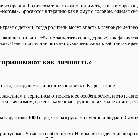
ие из правил. Родителям также важно понимать, что это марафон,
 «нормы». Бросаются в терапию как в омут с головой, ожидая ско
е играет с детьми, тогда родители могут впасть в глубокую де
ажно не потерять себя, не запустить свое здоровье, как физическ
ах. Ведь я последние пять лет буквально жила в кабинетах враче
оспринимают как личность»
от той, которую могли бы предоставить в Кыргызстане.
важением и терпением относясь к ее особенностям, и это главно
детей с аутизмом, где есть камерные группы для четырех-пяти д
ом саду около 1000 евро, что разгружает семейный бюджет. Самое
приступами. Узнав об особенностях Наиры, все отделение невро