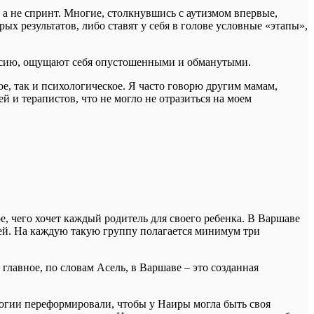
 а не спринт. Многие, столкнувшись с аутизмом впервые,
рых результатов, либо ставят у себя в голове условные «этапы»,
прессию, ощущают себя опустошенными и обманутыми.
ое, так и психологическое. Я часто говорю другим мамам,
й и терапистов, что не могло не отразиться на моем
е, чего хочет каждый родитель для своего ребенка. В Варшаве
етей. На каждую такую группу полагается минимум три
 главное, по словам Асель, в Варшаве – это созданная
логии переформировали, чтобы у Наиры могла быть своя