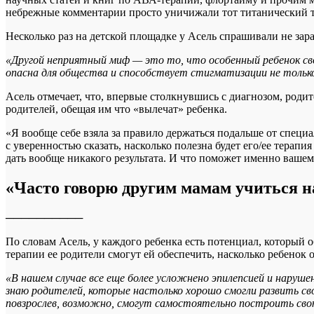
небрежные комментарии просто уничижали тот титанический т
Несколько раз на детской площадке у Асель спрашивали не зара
«Другой неприятный миф — это то, что особенный ребенок свое
опасна для общества и способствует стигматизации не только 
Асель отмечает, что, впервые столкнувшись с диагнозом, род
родителей, обещая им что «вылечат» ребенка.
«Я вообще себе взяла за правило держаться подальше от специа
с уверенностью сказать, насколько полезна будет его/ее терапи
дать вообще никакого результата. И что поможет именно вашем
«Часто говорю другим мамам учиться н
──────────
По словам Асель, у каждого ребенка есть потенциал, который об
терапии ее родители смогут ей обеспечить, насколько ребенок о
«В нашем случае все еще более усложнено эпилепсией и наруше
знаю родителей, которые настолько хорошо смогли развить сво
повзрослев, возможно, смогут самостоятельно построить сво