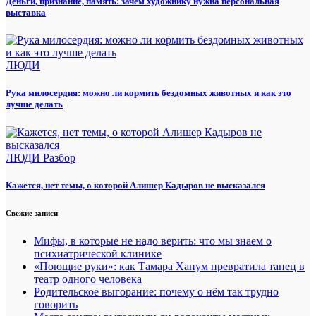
Деньги, признание, память: зачем художнику нужна персональная
выставка
ЛЮДИ
Рука милосердия: можно ли кормить бездомных животных и как это
лучше делать
ЛЮДИ
Разбор
Кажется, нет темы, о которой Алишер Кадыров не высказался
Свежие записи
Мифы, в которые не надо верить: что мы знаем о
психиатрической клинике
«Поющие руки»: как Тамара Ханум превратила танец в
театр одного человека
Родительское выгорание: почему о нём так трудно
говорить