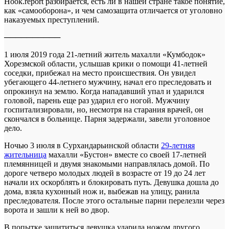
Hook.report разбирается, есть ли в нашей стране такое понятие,
как «самооборона», и чем самозащита отличается от уголовно
наказуемых преступлений.
──────────
1 июля 2019 года 21-летний житель махалли «Кумбодок»
Хорезмской области, услышав крики о помощи 41-летней
соседки, прибежал на место происшествия. Он увидел
убегающего 44-летнего мужчину, начал его преследовать и
опрокинул на землю. Когда нападавший упал и ударился
головой, парень еще раз ударил его ногой. Мужчину
госпитализировали, но, несмотря на старания врачей, он
скончался в больнице. Парня задержали, завели уголовное
дело.
Ночью 3 июля в Сурхандарьинской области
29-летняя
жительница
махалли «Бустон» вместе со своей 17-летней
племянницей и двумя знакомыми направлялась домой. По
дороге четверо молодых людей в возрасте от 19 до 24 лет
начали их оскорблять и блокировать путь. Девушка дошла до
дома, взяла кухонный нож и, выбежав на улицу, ранила
преследователя. После этого остальные парни перелезли через
ворота и зашли к ней во двор.
В попытке защититься девушка ударила ножом другого