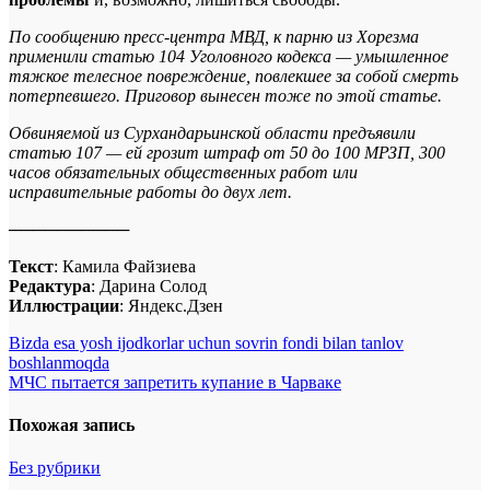
По сообщению пресс-центра МВД, к парню из Хорезма
применили статью 104 Уголовного кодекса — умышленное
тяжкое телесное повреждение, повлекшее за собой смерть
потерпевшего. Приговор вынесен тоже по этой статье.
Обвиняемой из Сурхандарьинской области предъявили
статью 107 — ей грозит штраф от 50 до 100 МРЗП, 300
часов обязательных общественных работ или
исправительные работы до двух лет.
──────────
Текст
: Камила Файзиева
Редактура
: Дарина Солод
Иллюстрации
: Яндекс.Дзен
Навигация
Bizda esa yosh ijodkorlar uchun sovrin fondi bilan tanlov
boshlanmoqda
по
МЧС пытается запретить купание в Чарваке
записям
Похожая запись
Без рубрики