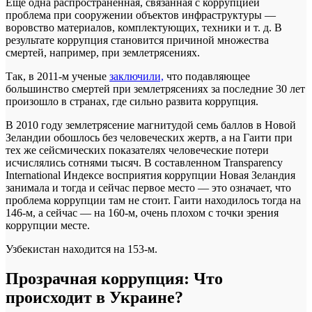
Еще одна распространенная, связанная с коррупцией
проблема при сооружении объектов инфраструктуры —
воровство материалов, комплектующих, техники и т. д. В
результате коррупция становится причиной множества
смертей, например, при землетрясениях.
Так, в 2011-м ученые
заключили,
что подавляющее
большинство смертей при землетрясениях за последние 30 лет
произошло в странах, где сильно развита коррупция.
В 2010 году землетрясение магнитудой семь баллов в Новой
Зеландии обошлось без человеческих жертв, а на Гаити при
тех же сейсмических показателях человеческие потери
исчислялись сотнями тысяч. В составленном Transparency
International Индексе восприятия коррупции Новая Зеландия
занимала и тогда и сейчас первое место — это означает, что
проблема коррупции там не стоит. Гаити находилось тогда на
146-м, а сейчас — на 160-м, очень плохом с точки зрения
коррупции месте.
Узбекистан находится на 153-м.
Прозрачная коррупция: Что
происходит в Украине?