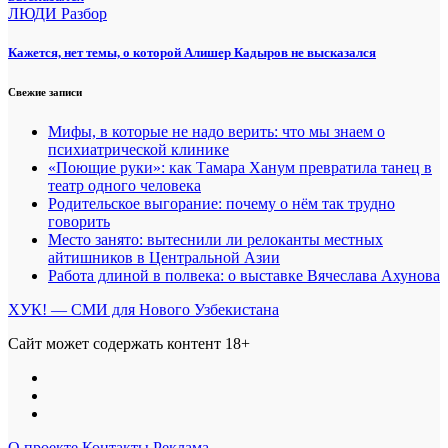
ЛЮДИ
Разбор
Кажется, нет темы, о которой Алишер Кадыров не высказался
Свежие записи
Мифы, в которые не надо верить: что мы знаем о
психиатрической клинике
«Поющие руки»: как Тамара Ханум превратила танец в
театр одного человека
Родительское выгорание: почему о нём так трудно
говорить
Место занято: вытеснили ли релоканты местных
айтишников в Центральной Азии
Работа длиной в полвека: о выставке Вячеслава Ахунова
ХУК! — СМИ для Нового Узбекистана
Сайт может содержать контент 18+
О проекте
Контакты
Реклама