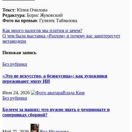
Текст
: Юлия Очилова
Редактура
: Борис Жуковский
Фото на превью
: Гулялек Таймазова
Навигация
Как много налогов мы платим и зачем?
О чем была выставка «Разлом» и почему вас заинтересует
по
метамодерн
записям
Похожая запись
Без рубрики
«Это не искусство, а безвкусица»: как художники
переживают эпоху ИИ
Июн 24, 2026
Влада Ким
Без рубрики
Болеем за наших: что нужно знать о чемпионате и
соперниках сборной?
Май 25, 2026
Яна Моделова