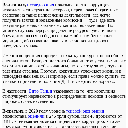
Во-вторых,
исследования
показывают, что коррупция
искажает распределение ресурсов, переключая бюджетные
средства на такие направления деятельности, где легче
получить взятки и незаконные комиссии — туда, где есть
текущие расходы, связанные с капиталовложениями. Во
многих случаях перераспределение ресурсов увеличивает
бремя, ложащееся на бедных, таким образом бесплатная
медицина, образование, школы в регионах или дороги
находятся в упадке.
Именно коррупция породила нехватку конкурентоспособных
специалистов. Вследствие этого большинство услуг, начиная с
такси и заканчивая образованием, по качеству явно уступают
развитым странам. Поэтому коррупция усложняет жизнь и в
повседневных вещах. Например, если права можно купить, то
это явно приведет к большим ДТП и смертям на дорогах.
В частности,
Вито Танци
указывает на то, что коррупция
стимулирует неравенство в распределении доходов и бедность
широких слоев населения.
В-третьих,
в 2020 году уровень
теневой экономики
Узбекистана
оценили
в 245 трлн сумов, или 48 процентов от
ВВП. «Теневая экономика опирается на коррупцию, в то же
время коррупция является главной составляющей теневой