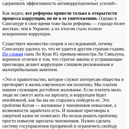
сдерживать эффективность антикоррупционных усилий».
Как видно,
все реформы привели только к открытости
процесса коррупции, но не к ее уничтожению.
Однако в
Сингапуре в свое время тоже были реформы — гораздо более
жесткие, чем в Украине, а их итогом стало полное
искоренение коррупции.
Существует множество споров и исследований, почему
Сингапуру удалось то, что не удается другим странам годами.
По словам
сына Ли Куан Ю, премьер-министра Ли Сяньлуна,
коренное отличие в том, что строгие законы и устрашающие
приговоры делают коррупцию слишком рискованным и
малоприбыльным занятием.
«Это и правительство, которое служит интересам общества и
претворяет в жизнь озвученную им политику. Мы платим
нашим служащим достойное жалованье. Если платить мало,
люди не смогут жить на зарплату, и коррупция будет
неизбежной, как бы вы ни старались победить ее. Это
проблема Китая — жалованье у чиновников невысокое, а
возможности заработать есть. И никакие приговоры к
смертной казни не помогают. Но нельзя решить проблему,
просто повысив зарплаты чиновников. Нужно сделать
систему госуправления прозрачной и ограничить свободу