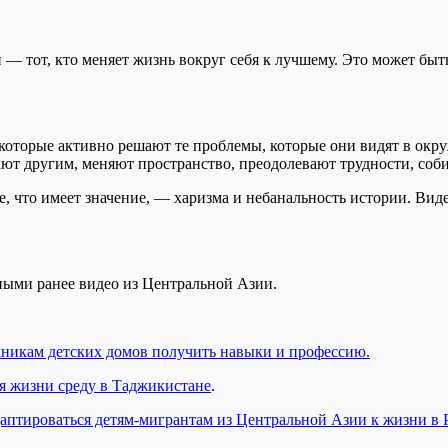
— тот, кто меняет жизнь вокруг себя к лучшему. Это может быть
оторые активно решают те проблемы, которые они видят в окру
ают другим, меняют пространство, преодолевают трудности, со
е, что имеет значение, — харизма и небанальность истории. Ви
ыми ранее видео из Центральной Азии.
никам детских домов получить навыки и профессию.
я жизни среду в Таджикистане
.
аптироваться детям-мигрантам из Центральной Азии к жизни в 