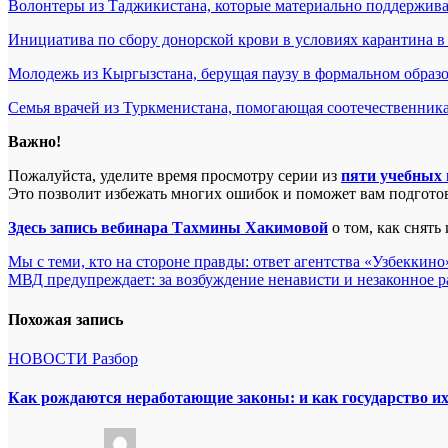
Волонтеры из Таджикистана, которые материально поддержива
Инициатива по сбору донорской крови в условиях карантина в
Молодежь из Кыргызстана, берущая паузу в формальном образо
Семья врачей из Туркменистана, помогающая соотечественника
Важно!
Пожалуйста, уделите время просмотру серии из
пяти учебных 
Это позволит избежать многих ошибок и поможет вам подготов
Здесь запись вебинара Тахмины Хакимовой
о том, как снять
Навигация
Мы с теми, кто на стороне правды: ответ агентства «Узбеккин
МВД предупреждает: за возбуждение ненависти и незаконное р
по
записям
Похожая запись
НОВОСТИ
Разбор
Как рождаются неработающие законы: и как государство и