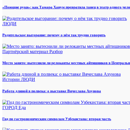
«Поющие руки»: как Тамара Ханум превратила танец в театр одного чел
ЛЮДИ
Родительское выгорание: почему о нём так трудно говорить
Партнёрский материал
Разбор
Место занято: вытеснили ли релоканты местных айтишников в Центральн
Истории
ЛЮДИ
Работа длиной в полвека: о выставке Вячеслава Ахунова
ГОРОД
Еда
Гид по гастрономическим символам Узбекистана: вторая часть