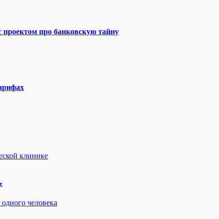
 с проектом про банковскую тайну
тарифах
е