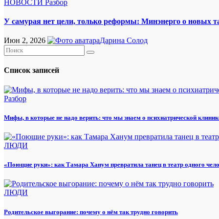
НОВОСТИ
Разбор
У самурая нет цели, только реформы: Минэнерго о новых 
Июн 2, 2026
Дарина Солод
Список записей
Разбор
Мифы, в которые не надо верить: что мы знаем о психиатрической клиник
ЛЮДИ
«Поющие руки»: как Тамара Ханум превратила танец в театр одного чел
ЛЮДИ
Родительское выгорание: почему о нём так трудно говорить