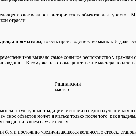
недооценивают важность исторических объектов для туристов. 
ской отрасли.
урой, а промыслом,
то есть производством керамики. И даже ес
ремесленников вызвало самое большое беспокойство у граждан 
правданны. К тому же некоторые риштанские мастера попали под
Риштанский
мастер
мысла и культурные традиции, истории о недополучении компен
 снос объектов может начаться только после того, как владел
т люди, ни в коем случае нельзя.
й бум и постоянно увеличивающееся количество строек, станови