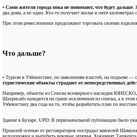
• Сами жители города пока не понимают, что будет дальше
.
два дома, а не один. Кто-то получает жилье в пяти километрах о
При этом ремесленники продолжают торговать своими изделиям
Что дальше?
• Туризм в Узбекистане, по заявлениям властей, на подъеме — 
туристические объекты страдают от непосредственных дейс
Например, объекты из Списка всемирного наследия ЮНЕСКО, к
Шахрисабз находится на грани исключения из списка, а в эт
Узбекистану два года на то, чтобы разработать план по восста
Здание в Бухаре. UPD: В первоначальной публикации было ука
Прошлой осенью от реставраторов пострадал мавзолей Шамунаб
велодорожки и вырубить вековые деревья. Хокимият Ташкента 