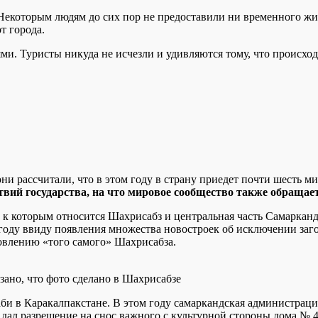
 Некоторым людям до сих пор не предоставили ни временного жиль
т города.
и. Туристы никуда не исчезли и удивляются тому, что происход
они рассчитали, что в этом году в страну приедет почти шесть 
твий государства, на что мировое сообщество также обращае
 которым относится Шахрисабз и центральная часть Самарканда
ом году ввиду появления множества новостроек об исключении 
новлению «того самого» Шахрисабза.
зано, что фото сделано в Шахрисабзе
и в Каракалпакстане. В этом году самаркандская администрация
дал разрешение на снос важного с культурной стороны дома № 