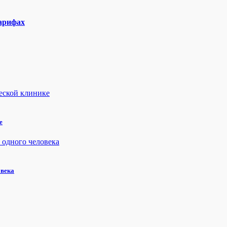
тарифах
е
овека