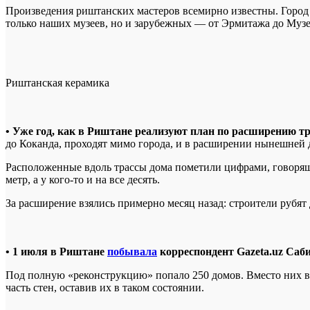
Произведения риштанских мастеров всемирно известны. Город 
только наших музеев, но и зарубежных — от Эрмитажа до Музе
Риштанская керамика
• Уже год, как в Риштане реализуют план по расширению т
до Коканда, проходят мимо города, и в расширении нынешней 
Расположенные вдоль трассы дома пометили цифрами, говорящим
метр, а у кого-то и на все десять.
За расширение взялись примерно месяц назад: строители рубят 
• 1 июля в Риштане
побывала
корреспондент Gazeta.uz Саб
Под полную «реконструкцию» попало 250 домов. Вместо них в
часть стен, оставив их в таком состоянии.