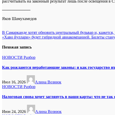
рассчитывать на законный результат лишь после освещения в 
──────────
Яков Шамухамедов
Навигация
В Самарканде хотят обновить центральный бульвар и, кажется,
«Хаво йуллари» будет гибридной авиакомпанией. Билеты стан
по
записям
Похожая запись
НОВОСТИ
Разбор
Как рождаются неработающие законы: и как государство и
Июл 16, 2026
Алина Вознюк
НОВОСТИ
Разбор
Налоговая снова хочет заглянуть в наши карты: что не так
Июн 24, 2026
Алина Вознюк