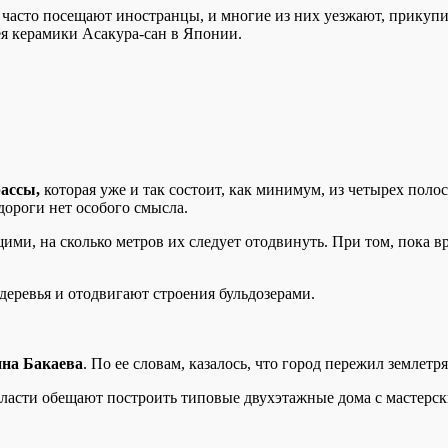
часто посещают иностранцы, и многие из них уезжают, прикупив
я керамики Асакура-сан в Японии.
рассы,
которая уже и так состоит, как минимум, из четырех полос
дороги нет особого смысла.
и, на сколько метров их следует отодвинуть. При том, пока вр
деревья и отодвигают строения бульдозерами.
ина Бакаева
. По ее словам, казалось, что город пережил землетр
ласти обещают построить типовые двухэтажные дома с мастерск