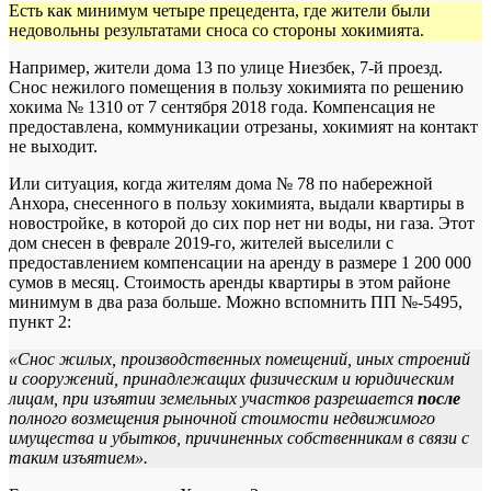
Есть как минимум четыре прецедента, где жители были
недовольны результатами сноса со стороны хокимията.
Например, жители дома 13 по улице Ниезбек, 7-й проезд.
Снос нежилого помещения в пользу хокимията по решению
хокима № 1310 от 7 сентября 2018 года. Компенсация не
предоставлена, коммуникации отрезаны, хокимият на контакт
не выходит.
Или ситуация, когда жителям дома № 78 по набережной
Анхора, снесенного в пользу хокимията, выдали квартиры в
новостройке, в которой до сих пор нет ни воды, ни газа. Этот
дом снесен в феврале 2019-го, жителей выселили с
предоставлением компенсации на аренду в размере 1 200 000
сумов в месяц. Стоимость аренды квартиры в этом районе
минимум в два раза больше. Можно вспомнить ПП №-5495,
пункт 2:
«Снос жилых, производственных помещений, иных строений
и сооружений, принадлежащих физическим и юридическим
лицам, при изъятии земельных участков разрешается
после
полного возмещения рыночной стоимости недвижимого
имущества и убытков, причиненных собственникам в связи с
таким изъятием».