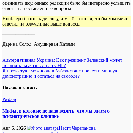
оценивать шоу, однако редакции было бы интересно услышать
ответы на поставленные вопросы.
Hook.report готов к диалогу, и мы бы хотели, чтобы хокимият
ответил на озвученные выше вопросы.
──────────
Дарина Солод, Ануширван Хатами
Навигация
Альтернативная Украина: Как президент Зеленский может
повлиять на жизнь стран СНГ?
по
Я протестую: можно ли в Узбекистане провести мирную
записям
демонстрацию и остаться на свободе?
Похожая запись
Разбор
Мифы, в которые не надо верить: что мы знаем о
психиатрической клинике
Авг 6, 2026
Настя Черепанова