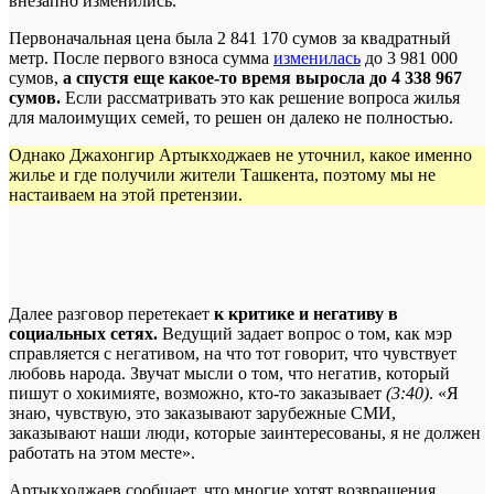
внезапно изменились.
Первоначальная цена была 2 841 170 сумов за квадратный
метр. После первого взноса сумма
изменилась
до 3 981 000
сумов,
а спустя еще какое-то время выросла до 4 338 967
сумов.
Если рассматривать это как решение вопроса жилья
для малоимущих семей, то решен он далеко не полностью.
Однако Джахонгир Артыкходжаев не уточнил, какое именно
жилье и где получили жители Ташкента, поэтому мы не
настаиваем на этой претензии.
Далее разговор перетекает
к критике и негативу в
социальных сетях.
Ведущий задает вопрос о том, как мэр
справляется с негативом, на что тот говорит, что чувствует
любовь народа. Звучат мысли о том, что негатив, который
пишут о хокимияте, возможно, кто-то заказывает
(3:40)
. «Я
знаю, чувствую, это заказывают зарубежные СМИ,
заказывают наши люди, которые заинтересованы, я не должен
работать на этом месте».
Артыкходжаев сообщает, что многие хотят возвращения