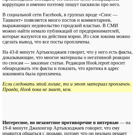
коррупции и именно поэтому пишут пасквили про него.
В социальной сети Facebook, в группах вроде «Снос —
Ташкент» появляется много постов и комментариев,
выражающих недовольство городской властью. В СМИ
можно найти немало публикаций от предпринимателей,
которые жалуются на действия мэрии. Из слов хокима можно
сделать вывод, что все посты проплачены.
На 43-й минуте Артыкходжаев говорит, что у него есть факты,
доказывающие, что многие материалы о негативной реакции
по сносам — заказные статьи. Редакция Hook.report просит
обнародовать эти факты и показать, что критика в адрес
хокимията была проплачена.
Если следовать этой логике, то и этот материал проплачен.
Правда,
Hook
пока не знает, кем.
Интересное, но незаметное противоречие в интервью
— на
19-й минуте Джахонгир Артыкходжаев говорит, что ему
нравится общаться с людьми, потому что он реально решает