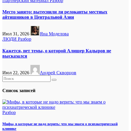
Партнёрский материал
Разбор
Место занято: вытеснили ли релоканты местных
айтишников в Центральной Азии
Июл 31, 2026
Яна Моделова
ЛЮДИ
Разбор
Кажется, нет темы, о которой Алишер Кадыров не
высказался
Июл 22, 2026
Андрей Скворцов
Список записей
Разбор
Мифы, в которые не надо верить: что мы знаем о психиатрической
клинике