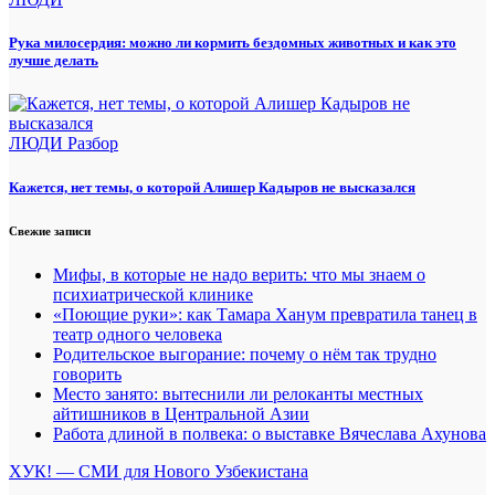
Рука милосердия: можно ли кормить бездомных животных и как это
лучше делать
ЛЮДИ
Разбор
Кажется, нет темы, о которой Алишер Кадыров не высказался
Свежие записи
Мифы, в которые не надо верить: что мы знаем о
психиатрической клинике
«Поющие руки»: как Тамара Ханум превратила танец в
театр одного человека
Родительское выгорание: почему о нём так трудно
говорить
Место занято: вытеснили ли релоканты местных
айтишников в Центральной Азии
Работа длиной в полвека: о выставке Вячеслава Ахунова
ХУК! — СМИ для Нового Узбекистана