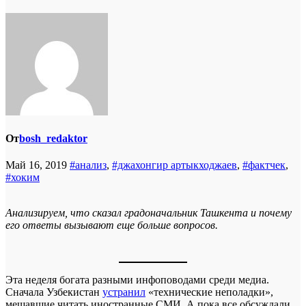
От
bosh_redaktor
Май 16, 2019
#анализ
,
#джахонгир артыкходжаев
,
#фактчек
,
#хоким
Анализируем, что сказал градоначальник Ташкента и почему
его ответы вызывают еще больше вопросов.
Эта неделя богата разными инфоповодами среди медиа.
Сначала Узбекистан
устранил
«технические неполадки»,
мешавшие читать иностранные СМИ. А пока все обсуждали