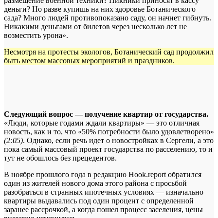
размещение военной техники? Пикники приносят в кассу
деньги? Но разве купишь на них здоровье Ботанического
сада? Много людей противопоказано саду, он начнет гибнуть.
Никакими деньгами от билетов через несколько лет не
возместить урона».
Несмотря на протесты экологов, Ботанический сад продолжил
быть местом массовых мероприятий и праздников.
Следующий вопрос — получение квартир от государства.
«Люди, которые годами ждали квартиры» — это отличная
новость, как и то, что «50% потребности было удовлетворено»
(2:05)
. Однако, если речь идет о новостройках в Сергели, а это
пока самый массовый проект государства по расселению, то и
тут не обошлось без прецедентов.
В ноябре прошлого года в редакцию Hook.report обратился
один из жителей нового дома этого района с просьбой
разобраться в странных ипотечных условиях — изначально
квартиры выдавались под один процент с определенной
заранее рассрочкой, а когда пошел процесс заселения, цены