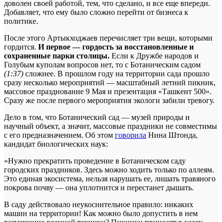
доволен своей работой, тем, что сделано, и все еще впереди.
Добавляет, что ему было сложно перейти от бизнеса к
политике.
После этого Артыкходжаев перечисляет три вещи, которыми
гордится.
И первое — гордость за восстановленные и
сохраненные парки столицы.
Если к Дружбе народов и
Голубым куполам вопросов нет, то с Ботаническим садом
(1:37)
сложнее. В прошлом году на территории сада прошло
сразу несколько мероприятий — масштабный летний пикник,
массовое празднование 9 Мая и презентация «Ташкент 500».
Сразу же после первого мероприятия экологи забили тревогу.
Дело в том, что Ботанический сад — музей природы и
научный объект, а значит, массовые праздники не совместимы
с его предназначением. Об этом
говорила
Нина Штонда,
кандидат биологических наук:
«Нужно прекратить проведение в Ботаническом саду
городских праздников. Здесь можно ходить только по аллеям.
Это единая экосистема, нельзя нарушать ее, лишать травяного
покрова почву — она уплотнится и перестанет дышать.
В саду действовало неукоснительное правило: никаких
машин на территории! Как можно было допустить в нем