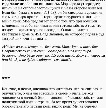
года тоже не обошли вниманием.
Мэр города утверждает,
что он не на стороне застройщиков и не на стороне жителей.
Если бы «была его воля»
(51:53)
, он бы снес дом и сделал на
его месте парк при территории архитектурного памятника
Минг Урик. Мэр предлагает спор о том, что при большей
компенсации собственники жилья готовы забыть о том, что
их дом — архитектурное наследие. Однако владелец
квартиры в доме № 45 Влад Заманов, на которого подал в суд
застройщик, считает иначе:
«Не все можно измерить деньгами. Минг Урик и наследие
Сваричевского не измерить долларами. Моя квартира
бесценна. Это было озвучено 1,5 года назад. Может, спросим
дом № 45, а не будем собирать сплетни?»
***
Конечно, в целом, оценивая это интервью, нельзя еще раз не
озвучить то, о чем мы говорили в самом начале. Выход
чиновника в личный блог — довольно большое событие для
политической жизни страны. За все время существования
Узбекистана это первый кейс такого рода. Мы не беремся