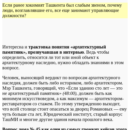
Если ранее хокимият Ташкента был слабым звеном, почему
люди, возглавлявшие его, все еще занимают управляющие
должности?
Интересна и
трактовка понятия «архитектурный
памятник», прозвучавшая в интервью
. Ведь чтобы
определить, относится ли тот или иной объект к
архитектурному наследию, нужно обладать знаниями в этом
вопросе.
Человек, выносящий вердикт по вопросам архитектурного
наследия, должен быть либо историком, либо архитектором.
Мэр Ташкента, говорящий, что «Если зданию сто лет — это
не архитектурный памятник»
(48:00)
, должен быть как
минимум искусствоведом, а как максимум — архитектором-
реставратором со стажем. По этому утверждению выходит,
что всей столице стоит опасаться за дворец Романовых — ему
чуть больше ста лет, Юридический институт, старый корпус
ТашМИ и многие другие здания начала прошлого века.
Вопрос дома № 45 как один из самых громких кейсов этого