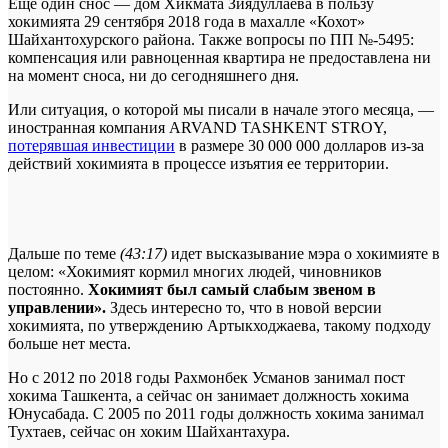
Еще один снос — дом Хикмата Зиядуллаева в пользу
хокимията 29 сентября 2018 года в махалле «Кохот»
Шайхантохурского района. Также вопросы по ПП №-5495:
компенсация или равноценная квартира не предоставлена ни
на момент сноса, ни до сегодняшнего дня.
Или ситуация, о которой мы писали в начале этого месяца, —
иностранная компания ARVAND TASHKENT STROY,
потерявшая инвестиции
в размере 30 000 000 долларов из-за
действий хокимията в процессе изъятия ее территории.
Дальше по теме
(43:17)
идет высказывание мэра о хокимияте в
целом: «Хокимият кормил многих людей, чиновников
постоянно.
Хокимият был самый слабым звеном в
управлении».
Здесь интересно то, что в новой версии
хокимията, по утверждению Артыкходжаева, такому подходу
больше нет места.
Но с 2012 по 2018 годы Рахмонбек Усманов занимал пост
хокима Ташкента, а сейчас он занимает должность хокима
Юнусабада. С 2005 по 2011 годы должность хокима занимал
Тухтаев, сейчас он хоким Шайхантахура.