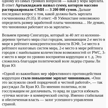
одному из самых громких вопросов — какая у мэра зарплата.
В ответ
Артыкходжаев назвал сумму, которую массово
растиражировали СМИ — 3 200 000 сумов.
Дальше
последовал вопрос о том, какой должна быть зарплата
госчиновника
(9:35)
. И ответ: «В Узбекистане невозможно
определить размер заработной платы чиновника… Не думаю,
что чиновники работают из-за зарплаты».
Возьмем пример Сингапура, который за 40 лет из колонии-
деревни третьего мира стал городом, занимающим 2-е место в
мире в рейтинге конкурентоспособности ВЭФ, 5-е место в
рейтинге налоговых систем мира, 2-е место в мире рейтинга
городов с наибольшим количеством возможностей от PWC, 3-
е место в мире по уровню восприятия коррупции и т. д. Это
сложилось благодаря политической воле лидера страны Ли
Куан Ю:
«Одной из важнейших мер эффективного противодействия
коррупции
стало повышение зарплат чиновникам.
«Они
это заслужили своей порядочной и честной работой», — так
рассуждал Ли Куан Ю. По мнению политика, если
госслужащим не доплачивать, то вряд ли удастся избежать
«утечки мозгов» в коммерческий сектор. Именно стабильная
и обеспеченная власть — залог успешного управления
страной.