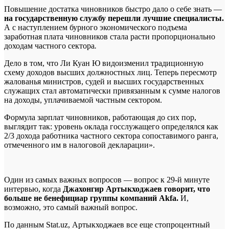
Повышение достатка чиновников быстро дало о себе знать —
на государственную службу перешли лучшие специалисты.
А с наступлением бурного экономического подъема
заработная плата чиновников стала расти пропорционально
доходам частного сектора
.
Дело в том, что Ли Куан Ю видоизменил традиционную
схему доходов высших должностных лиц. Теперь пересмотр
жалованья министров, судей и высших государственных
служащих стал автоматически привязанным к сумме налогов
на доходы, уплачиваемой частным сектором.
Формула зарплат чиновников, работающая до сих пор,
выглядит так: уровень оклада госслужащего определялся как
2/3 дохода работника частного сектора сопоставимого ранга,
отмеченного им в налоговой декларации».
Один из самых важных вопросов — вопрос к 29-й минуте
интервью, когда
Джахонгир Артыкходжаев говорит, что
больше не бенефициар группы компаний Akfa.
И,
возможно, это самый важный вопрос.
По данным Stat.uz, Артыкходжаев все еще стопроцентный